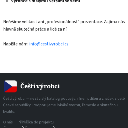
Výrobce s malými i většími sériemi
Neřešíme velikost ani „profesionálnost“ prezentace. Zajímá nás
hlavně skutečná práce a lidé za ní.
Napište nám:
info@cestivyrobci.cz
Čeští výrobci
Čeští výrobci — nezávislý katalog poctivých firem, dílen a značek z celé
České republiky. Podporujeme lokální tvorbu, řemeslo a skutečnou
kvalitu.
O nás
Přihláška do projektu