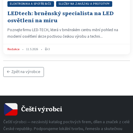
ELEKTRONIKA A SPOTŘEBIČE
SLUŽBY NA ZAKÁZKU A PROTOTYPY
LEDtech: brněnský specialista na LED
osvětlení na míru
Poznejte firmu LED-TECH, která v brněnském centru mění pohled na
moderní osvětlení skrze poctivou českou výrobu a techni...
Redakce
•
11.5.2026
•
👍 3
← Zpět na výrobce
Čeští výrobci
Čeští výrobci — nezávislý katalog poctivých firem, dílen a značek z celé
České republiky. Podporujeme lokální tvorbu, řemeslo a skutečnou