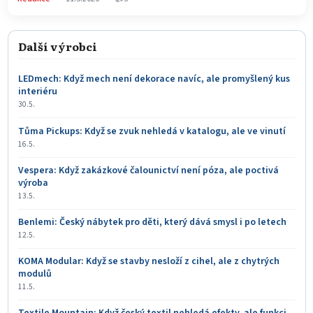
Další výrobci
LEDmech: Když mech není dekorace navíc, ale promyšlený kus
interiéru
30.5.
Tůma Pickups: Když se zvuk nehledá v katalogu, ale ve vinutí
16.5.
Vespera: Když zakázkové čalounictví není póza, ale poctivá
výroba
13.5.
Benlemi: Český nábytek pro děti, který dává smysl i po letech
12.5.
KOMA Modular: Když se stavby nesloží z cihel, ale z chytrých
modulů
11.5.