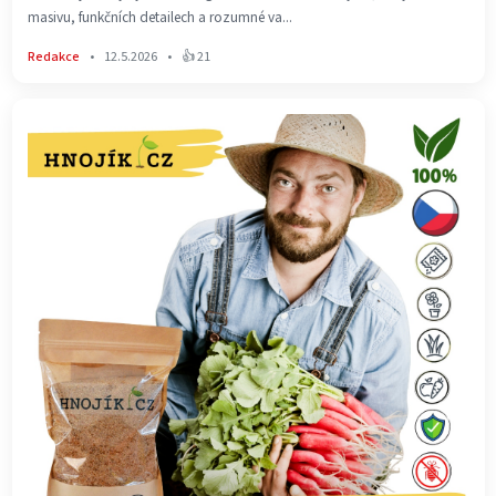
masivu, funkčních detailech a rozumné va...
Redakce
•
12.5.2026
•
👍 21