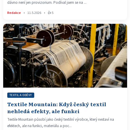
dávno není jen provizorium. Podíval jsem se na ...
Redakce
•
11.5.2026
•
👍 5
TEXTIL A ODĚVY
Textile Mountain: Když český textil
nehledá efekty, ale funkci
Textile Mountain působí jako český textilní výrobce, který nestaví na
efektech, ale na funkci, materiálu a poc...