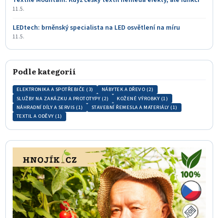
Textile Mountain: Když český textil nehledá efekty, ale funkci
11.5.
LEDtech: brněnský specialista na LED osvětlení na míru
11.5.
Podle kategorií
ELEKTRONIKA A SPOTŘEBIČE (3)
NÁBYTEK A DŘEVO (2)
SLUŽBY NA ZAKÁZKU A PROTOTYPY (2)
KOŽENÉ VÝROBKY (1)
NÁHRADNÍ DÍLY A SERVIS (1)
STAVEBNÍ ŘEMESLA A MATERIÁLY (1)
TEXTIL A ODĚVY (1)