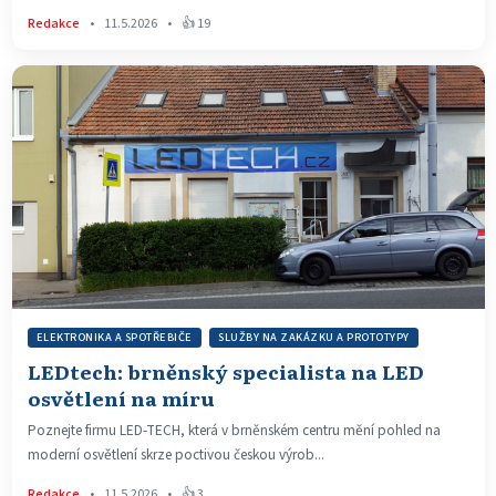
Redakce
•
11.5.2026
•
👍 19
ELEKTRONIKA A SPOTŘEBIČE
SLUŽBY NA ZAKÁZKU A PROTOTYPY
LEDtech: brněnský specialista na LED
osvětlení na míru
Poznejte firmu LED-TECH, která v brněnském centru mění pohled na
moderní osvětlení skrze poctivou českou výrob...
Redakce
•
11.5.2026
•
👍 3