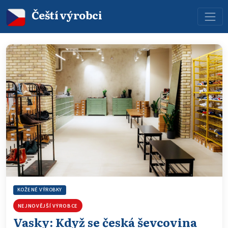
Čeští výrobci
KOŽENÉ VÝROBKY
NEJNOVĚJŠÍ VÝROBCE
Vasky: Když se česká ševcovina