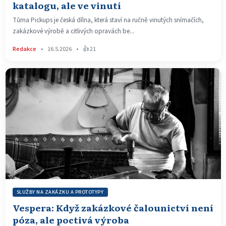
katalogu, ale ve vinutí
Tůma Pickups je česká dílna, která staví na ručně vinutých snímačích,
zakázkové výrobě a citlivých opravách be...
Redakce
•
16.5.2026
•
👍 21
SLUŽBY NA ZAKÁZKU A PROTOTYPY
Vespera: Když zakázkové čalounictví není
póza, ale poctivá výroba