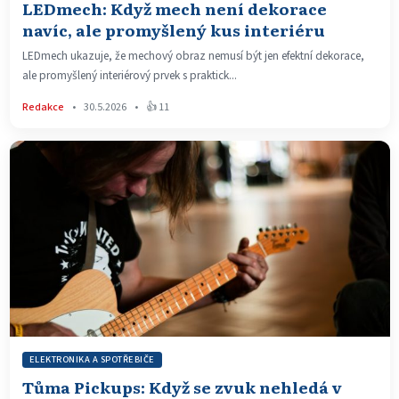
LEDmech: Když mech není dekorace
navíc, ale promyšlený kus interiéru
LEDmech ukazuje, že mechový obraz nemusí být jen efektní dekorace,
ale promyšlený interiérový prvek s praktick...
Redakce
•
30.5.2026
•
👍 11
ELEKTRONIKA A SPOTŘEBIČE
Tůma Pickups: Když se zvuk nehledá v