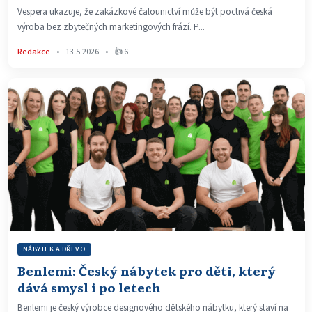
Vespera ukazuje, že zakázkové čalounictví může být poctivá česká
výroba bez zbytečných marketingových frází. P...
Redakce
•
13.5.2026
•
👍 6
NÁBYTEK A DŘEVO
Benlemi: Český nábytek pro děti, který
dává smysl i po letech
Benlemi je český výrobce designového dětského nábytku, který staví na