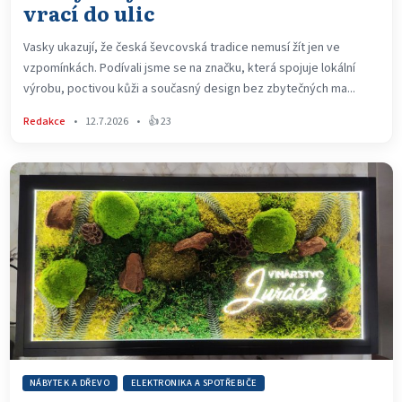
vrací do ulic
Vasky ukazují, že česká ševcovská tradice nemusí žít jen ve
vzpomínkách. Podívali jsme se na značku, která spojuje lokální
výrobu, poctivou kůži a současný design bez zbytečných ma...
Redakce
•
12.7.2026
•
👍 23
NÁBYTEK A DŘEVO
ELEKTRONIKA A SPOTŘEBIČE