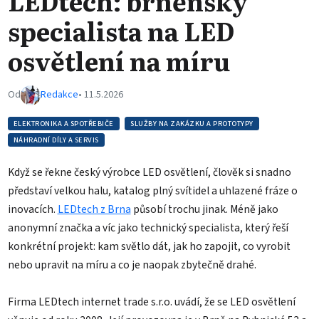
LEDtech: brněnský
specialista na LED
osvětlení na míru
Od
Redakce
• 11.5.2026
ELEKTRONIKA A SPOTŘEBIČE
SLUŽBY NA ZAKÁZKU A PROTOTYPY
NÁHRADNÍ DÍLY A SERVIS
Když se řekne český výrobce LED osvětlení, člověk si snadno
představí velkou halu, katalog plný svítidel a uhlazené fráze o
inovacích.
LEDtech z Brna
působí trochu jinak. Méně jako
anonymní značka a víc jako technický specialista, který řeší
konkrétní projekt: kam světlo dát, jak ho zapojit, co vyrobit
nebo upravit na míru a co je naopak zbytečně drahé.
Firma LEDtech internet trade s.r.o. uvádí, že se LED osvětlení