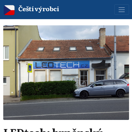
Čeští výrobci