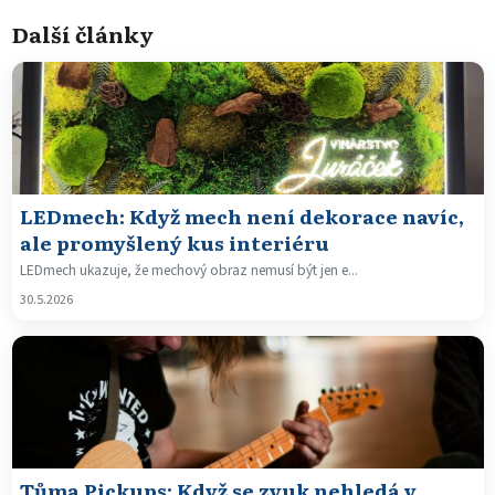
Další články
LEDmech: Když mech není dekorace navíc,
ale promyšlený kus interiéru
LEDmech ukazuje, že mechový obraz nemusí být jen e...
30.5.2026
Tůma Pickups: Když se zvuk nehledá v