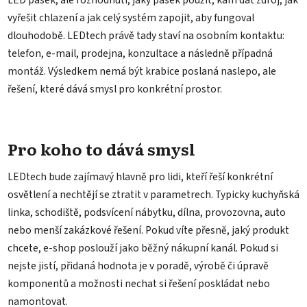
LED pásek, ale rozhodnutí, jaký pásek použít, kam dát zdroj, jak
vyřešit chlazení a jak celý systém zapojit, aby fungoval
dlouhodobě. LEDtech právě tady staví na osobním kontaktu:
telefon, e-mail, prodejna, konzultace a následně případná
montáž. Výsledkem nemá být krabice poslaná naslepo, ale
řešení, které dává smysl pro konkrétní prostor.
Pro koho to dává smysl
LEDtech bude zajímavý hlavně pro lidi, kteří řeší konkrétní
osvětlení a nechtějí se ztratit v parametrech. Typicky kuchyňská
linka, schodiště, podsvícení nábytku, dílna, provozovna, auto
nebo menší zakázkové řešení. Pokud víte přesně, jaký produkt
chcete, e-shop poslouží jako běžný nákupní kanál. Pokud si
nejste jistí, přidaná hodnota je v poradě, výrobě či úpravě
komponentů a možnosti nechat si řešení poskládat nebo
namontovat.