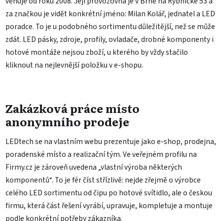
věnuje od roku 2008. Její provozovna je v Brně na Rybnické 53 a
za značkou je vidět konkrétní jméno: Milan Kolář, jednatel a LED
poradce. To je u podobného sortimentu důležitější, než se může
zdát. LED pásky, zdroje, profily, ovladače, drobné komponenty i
hotové montáže nejsou zboží, u kterého by vždy stačilo
kliknout na nejlevnější položku v e-shopu.
Zakázková práce místo
anonymního prodeje
LEDtech se na vlastním webu prezentuje jako e-shop, prodejna,
poradenské místo a realizační tým. Ve veřejném profilu na
Firmy.cz je zároveň uvedena „vlastní výroba některých
komponentů“. To je fér číst střízlivě: nejde zřejmě o výrobce
celého LED sortimentu od čipu po hotové svítidlo, ale o českou
firmu, která část řešení vyrábí, upravuje, kompletuje a montuje
podle konkrétní potřeby zákazníka.