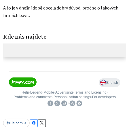
A to je v dnešní době docela dobrý důvod, proč se o takových
firmách bavit.
Kde nás najdete
👍
Líbí se mi!
3